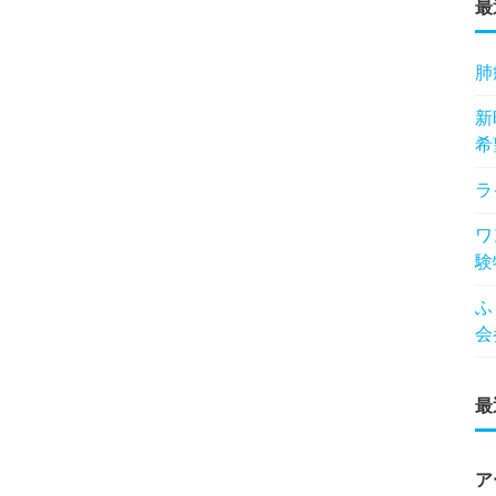
最
肺
新
希
ラ
ワ
験
ふ
会
最
ア